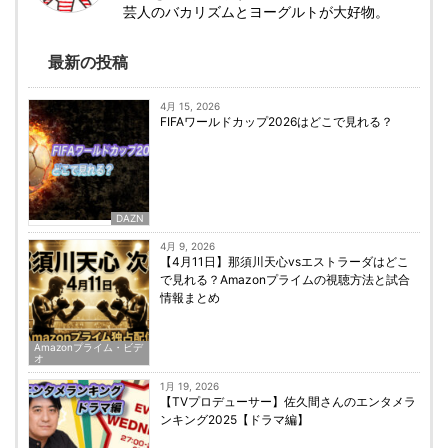
芸人のバカリズムとヨーグルトが大好物。
最新の投稿
4月 15, 2026
FIFAワールドカップ2026はどこで見れる？
DAZN
4月 9, 2026
【4月11日】那須川天心vsエストラーダはどこ
で見れる？Amazonプライムの視聴方法と試合
情報まとめ
Amazonプライム・ビデ
オ
1月 19, 2026
【TVプロデューサー】佐久間さんのエンタメラ
ンキング2025【ドラマ編】