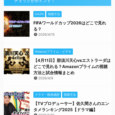
チェックがポイント！
DAZN
視聴方法
FIFAワールドカップ2026はどこで見れ
る？
2026/4/15
Amazonプライム・ビデオ
【4月11日】那須川天心vsエストラーダは
どこで見れる？Amazonプライムの視聴
方法と試合情報まとめ
2026/4/9
ドラマ・映画感想
視聴方法
【TVプロデューサー】佐久間さんのエン
タメランキング2025【ドラマ編】
2026/1/19