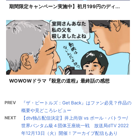
期間限定キャンペーン実施中】初月199円のディ...
WOWOWドラマ『殺意の道程』最終話の感想
PREV
『ザ・ビートルズ：Get Back』はファン必見？作品の
概要や見どころレビュー
NEXT
【dtv独占配信決定】井上尚弥 vs ポール・バトラー/
世界バンタム級４団体王座統一戦 放送局dTV 2022
年12月13日（火）開催！アーカイブ配信もあり