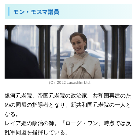
モン・モスマ議員
（C）2022 Lucasfilm Ltd.
銀河元老院、帝国元老院の政治家。共和国再建のた
めの同盟の指導者となり、新共和国元老院の一人と
なる。
レイア姫の政治の師。『ローグ・ワン』時点では反
乱軍同盟を指揮している。