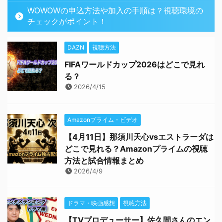
WOWOWの申込方法や加入の手順は？視聴環境の
チェックがポイント！
DAZN
視聴方法
FIFAワールドカップ2026はどこで見れ
る？
2026/4/15
Amazonプライム・ビデオ
【4月11日】那須川天心vsエストラーダは
どこで見れる？Amazonプライムの視聴
方法と試合情報まとめ
2026/4/9
ドラマ・映画感想
視聴方法
【TVプロデューサー】佐久間さんのエン