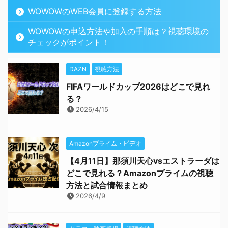
WOWOWのWEB会員に登録する方法
WOWOWの申込方法や加入の手順は？視聴環境の
チェックがポイント！
DAZN
視聴方法
FIFAワールドカップ2026はどこで見れ
る？
2026/4/15
Amazonプライム・ビデオ
【4月11日】那須川天心vsエストラーダは
どこで見れる？Amazonプライムの視聴
方法と試合情報まとめ
2026/4/9