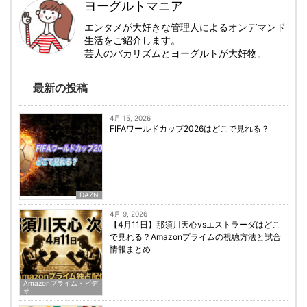
ヨーグルトマニア
エンタメが大好きな管理人によるオンデマンド
生活をご紹介します。
芸人のバカリズムとヨーグルトが大好物。
最新の投稿
4月 15, 2026
FIFAワールドカップ2026はどこで見れる？
DAZN
4月 9, 2026
【4月11日】那須川天心vsエストラーダはどこ
で見れる？Amazonプライムの視聴方法と試合
情報まとめ
Amazonプライム・ビデ
オ