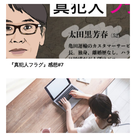
『真犯人フラグ』感想#7