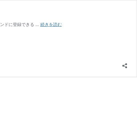
WOWOW
ンドに登録できる …
続きを読む
メ
ン
バ
ー
ズ
オ
ン
デ
マ
ン
ド
端
末
の
登
録
方