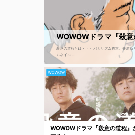
WOWOWドラマ『殺意
殺意の道程とは・・・ バカリズム脚本、井浦新
ムネイル ...
WOWOW
202
WOWOWドラマ『殺意の道程』