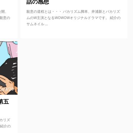
話の感想
公開、
殺意の道程とは・・・ バカリズム脚本、井浦新とバカリズ
殺意の
ムのW主演となるWOWOWオリジナルドラマです。 紹介の
サムネイル ...
3/9/29
第五
カリズ
 紹介の