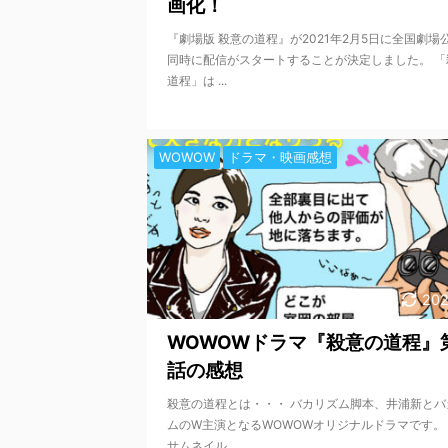
画化！
『劇場版 殺意の道程』が2021年2月5日に全国劇場
同時に配信がスタートすることが決定しました。 「
道程」は ...
WOWOW
ドラマ・映画感想
202
WOWOWドラマ『殺意の道程』
話の感想
殺意の道程とは・・・ バカリズム脚本、井浦新とバ
ムのW主演となるWOWOWオリジナルドラマです。
サムネイル ...