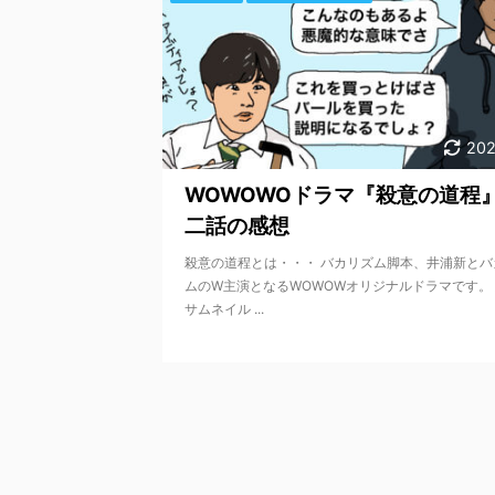
202
WOWOWOドラマ『殺意の道程
二話の感想
殺意の道程とは・・・ バカリズム脚本、井浦新とバ
ムのW主演となるWOWOWオリジナルドラマです。
サムネイル ...