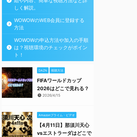
組や内容、簡単な視聴方法など詳
しく解説。
WOWOWのWEB会員に登録する
方法
WOWOWの申込方法や加入の手順
は？視聴環境のチェックがポイン
ト！
DAZN
視聴方法
FIFAワールドカップ
2026はどこで見れる？
2026/4/15
Amazonプライム・ビデオ
【4月11日】那須川天心
vsエストラーダはどこで