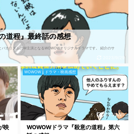
の道程』最終話の感想
とバカリズムのW主演となるWOWOWオリジナルドラマです。 紹介のサ
2023/9/29
WOWOW
ドラマ・映画感想
3/9/29
2023/9/29
が映
WOWOWドラマ『殺意の道程』第六