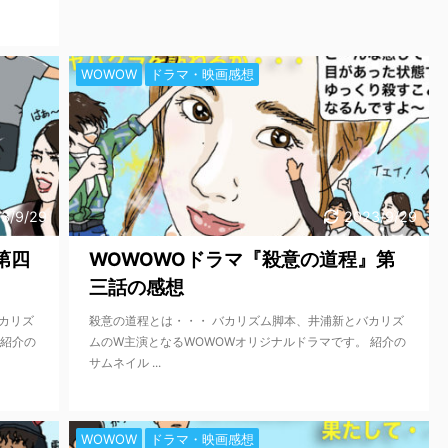
WOWOW
ドラマ・映画感想
3/9/29
2023/9/29
第四
WOWOWOドラマ『殺意の道程』第
三話の感想
カリズ
殺意の道程とは・・・ バカリズム脚本、井浦新とバカリズ
 紹介の
ムのW主演となるWOWOWオリジナルドラマです。 紹介の
サムネイル ...
WOWOW
ドラマ・映画感想