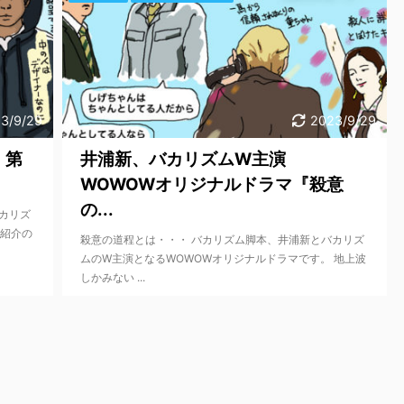
3/9/29
2023/9/29
』第
井浦新、バカリズムW主演
WOWOWオリジナルドラマ『殺意
の...
カリズ
 紹介の
殺意の道程とは・・・ バカリズム脚本、井浦新とバカリズ
ムのW主演となるWOWOWオリジナルドラマです。 地上波
しかみない ...