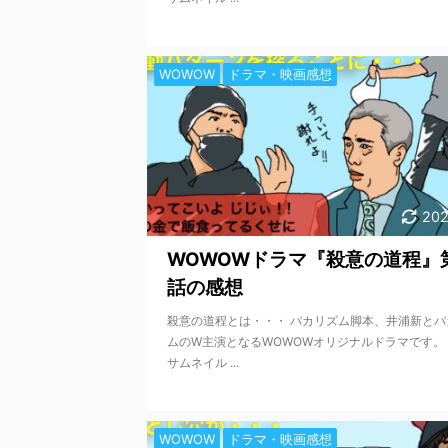
WOWOW
ドラマ・映画感想
202
WOWOWドラマ『殺意の道程』
話の感想
殺意の道程とは・・・ バカリズム脚本、井浦新とバ
ムのW主演となるWOWOWオリジナルドラマです。
サムネイル ...
WOWOW
ドラマ・映画感想