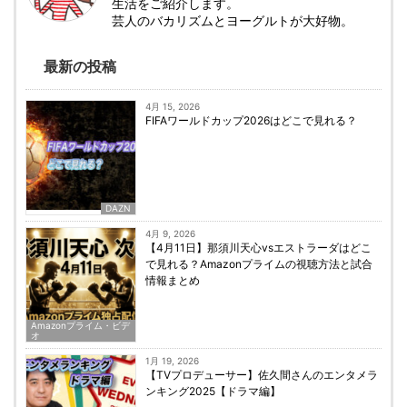
生活をご紹介します。
芸人のバカリズムとヨーグルトが大好物。
最新の投稿
4月 15, 2026
FIFAワールドカップ2026はどこで見れる？
DAZN
4月 9, 2026
【4月11日】那須川天心vsエストラーダはどこ
で見れる？Amazonプライムの視聴方法と試合
情報まとめ
Amazonプライム・ビデ
オ
1月 19, 2026
【TVプロデューサー】佐久間さんのエンタメラ
ンキング2025【ドラマ編】